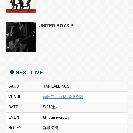
UNITED BOYS !!
NEXT LIVE
BAND
The CALLINGS
VENUE
高円寺club MISSION'S
DATE
5/21(土)
EVENT
9th Anniversary
NOTES
詳細随時