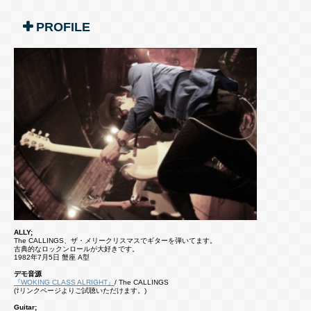
PROFILE
ALLY;
The CALLINGS、ザ・メリークリスマスでギターを弾いてます。
古典的なロックンロールが大好きです。
1982年7月5日 蟹座 A型
デモ音源
『WOKING CLASS ALRIGHT』
/ The CALLINGS
(⇧リンクページよりご試聴いただけます。)
Guitar;