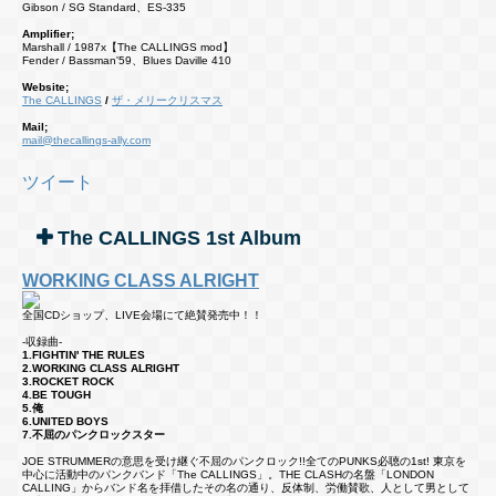
Gibson / SG Standard、ES-335
Amplifier;
Marshall / 1987x【The CALLINGS mod】
Fender / Bassman'59、Blues Daville 410
Website;
The CALLINGS
/
ザ・メリークリスマス
Mail;
mail@thecallings-ally.com
ツイート
The CALLINGS 1st Album
WORKING CLASS ALRIGHT
全国CDショップ、LIVE会場にて絶賛発売中！！
-収録曲-
1.FIGHTIN' THE RULES
2.WORKING CLASS ALRIGHT
3.ROCKET ROCK
4.BE TOUGH
5.俺
6.UNITED BOYS
7.不屈のパンクロックスター
JOE STRUMMERの意思を受け継ぐ不屈のパンクロック!!全てのPUNKS必聴の1st! 東京を
中心に活動中のパンクバンド「The CALLINGS」。THE CLASHの名盤「LONDON
CALLING」からバンド名を拝借したその名の通り、反体制、労働賛歌、人として男として