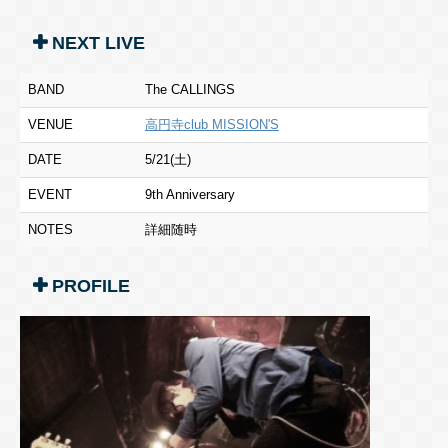
NEXT LIVE
BAND
The CALLINGS
VENUE
高円寺club MISSION'S
DATE
5/21(土)
EVENT
9th Anniversary
NOTES
詳細随時
PROFILE