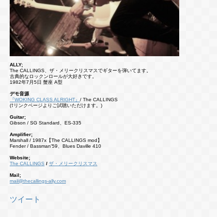
ALLY;
The CALLINGS、ザ・メリークリスマスでギターを弾いてます。
古典的なロックンロールが大好きです。
1982年7月5日 蟹座 A型
デモ音源
『WOKING CLASS ALRIGHT』
/ The CALLINGS
(⇧リンクページよりご試聴いただけます。)
Guitar;
Gibson / SG Standard、ES-335
Amplifier;
Marshall / 1987x【The CALLINGS mod】
Fender / Bassman'59、Blues Daville 410
Website;
The CALLINGS
/
ザ・メリークリスマス
Mail;
mail@thecallings-ally.com
ツイート