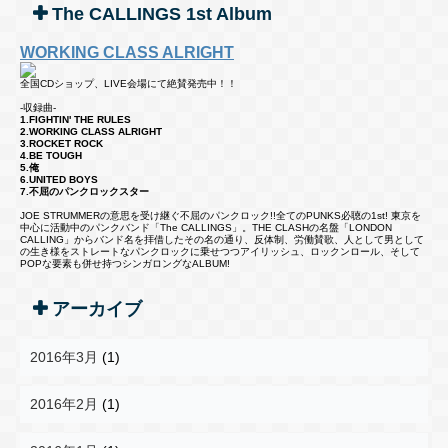
The CALLINGS 1st Album
WORKING CLASS ALRIGHT
全国CDショップ、LIVE会場にて絶賛発売中！！
-収録曲-
1.FIGHTIN' THE RULES
2.WORKING CLASS ALRIGHT
3.ROCKET ROCK
4.BE TOUGH
5.俺
6.UNITED BOYS
7.不屈のパンクロックスター
JOE STRUMMERの意思を受け継ぐ不屈のパンクロック!!全てのPUNKS必聴の1st! 東京を
中心に活動中のパンクバンド「The CALLINGS」。THE CLASHの名盤「LONDON
CALLING」からバンド名を拝借したその名の通り、反体制、労働賛歌、人として男として
の生き様をストレートなパンクロックに乗せつつアイリッシュ、ロックンロール、そして
POPな要素も併せ持つシンガロングなALBUM!
アーカイブ
2016年3月
(1)
2016年2月
(1)